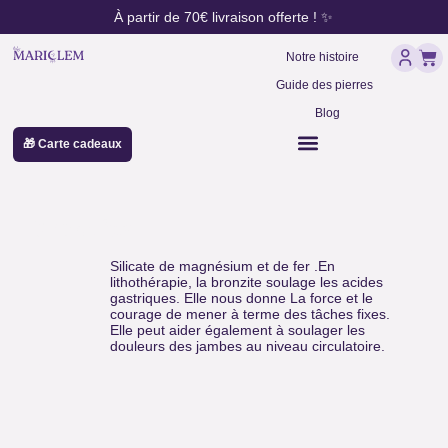
contenu
Aller
À partir de 70€ livraison offerte ! ✨
principal
au
Pan
contenu
Notre histoire
Guide des pierres
Blog
🎁 Carte cadeaux
Bronzite
Silicate de magnésium et de fer .En
lithothérapie, la bronzite soulage les acides
gastriques. Elle nous donne La force et le
courage de mener à terme des tâches fixes.
Elle peut aider également à soulager les
douleurs des jambes au niveau circulatoire.