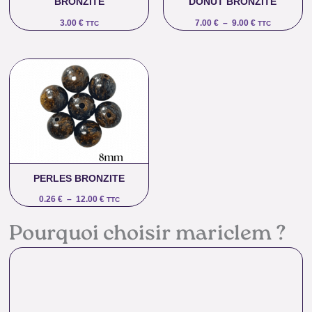
BRONZITE
DONUT BRONZITE
3.00
€
7.00
€
–
9.00
€
TTC
TTC
Plage
de
prix :
0.26 €
à
12.00 €
PERLES BRONZITE
0.26
€
–
12.00
€
TTC
Pourquoi choisir mariclem ?