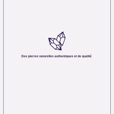
DES PIERRES NATURELLES AUTHENTIQUES ET
DE QUALITÉ :
Nous sélectionnons rigoureusement nos minéraux pour
vous offrir des pierres 100 % naturelles, non traitées et
chargées d’une énergie pure. Chaque cristal est choisi pour
Des pierres naturelles authentiques et de qualité
sa beauté, sa vibration et son authenticité afin de vous
garantir un produit à la hauteur de vos attentes.