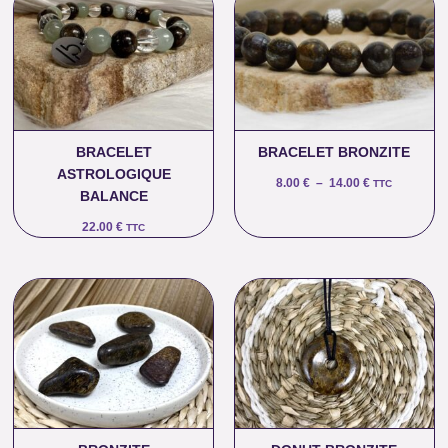
de
prix :
8.00 €
à
14.00 €
BRACELET
BRACELET BRONZITE
ASTROLOGIQUE
8.00
€
–
14.00
€
TTC
BALANCE
22.00
€
TTC
Plage
de
prix :
7.00 €
à
9.00 €