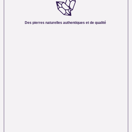
Nous sélectionnons rigoureusement nos minéraux pour
vous offrir des pierres 100 % naturelles, non traitées et
chargées d’une énergie pure. Chaque cristal est choisi pour
Des pierres naturelles authentiques et de qualité
sa beauté, sa vibration et son authenticité afin de vous
garantir un produit à la hauteur de vos attentes.