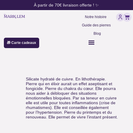
contenu
Aller
À partir de 70€ livraison offerte ! ✨
principal
au
Pan
contenu
Notre histoire
Guide des pierres
Blog
🎁 Carte cadeaux
Dioptase
Silicate hydraté de cuivre. En lithothérapie.
Pierre qui en élixir aurait un effet aseptisant et
fongicide. Pierre du chakra du cœur. Elle pourra
nous aider à débloquer des situations
émotionnelles bloquées. Par sa teneur en cuivre
elle est utile pour toutes inflammations (crise de
rhumatismes). Elle est conseillée également
pour l’hypertension. Pierre du printemps et du
renouveau. Elle permet de vivre l’instant présent.