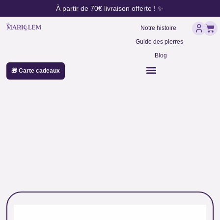
contenu
Aller
À partir de 70€ livraison offerte ! ✨
principal
au
Pan
contenu
Notre histoire
Guide des pierres
Blog
🎁 Carte cadeaux
Préhnite