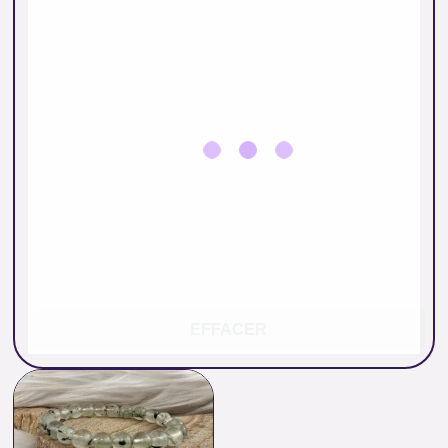
EFFACER
Plage
de
prix :
17.00 €
à