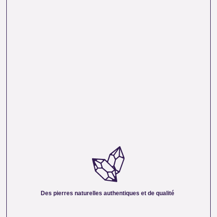
DES PIERRES NATURELLES AUTHENTIQUES ET
DE QUALITÉ :
Nous sélectionnons rigoureusement nos minéraux pour
vous offrir des pierres 100 % naturelles, non traitées et
chargées d’une énergie pure. Chaque cristal est choisi pour
Des pierres naturelles authentiques et de qualité
sa beauté, sa vibration et son authenticité afin de vous
garantir un produit à la hauteur de vos attentes.