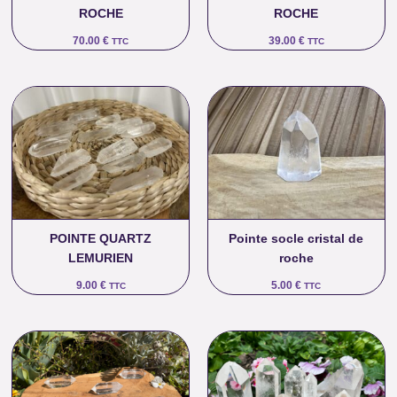
ROCHE
ROCHE
70.00
€
39.00
€
TTC
TTC
POINTE QUARTZ
Pointe socle cristal de
LEMURIEN
roche
9.00
€
5.00
€
TTC
TTC
Plage
de
prix :
35.00 €
à