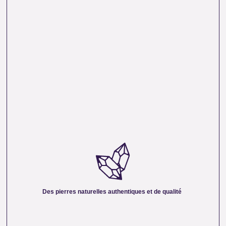
DES PIERRES NATURELLES AUTHENTIQUES ET
DE QUALITÉ :
Nous sélectionnons rigoureusement nos minéraux pour
vous offrir des pierres 100 % naturelles, non traitées et
chargées d’une énergie pure. Chaque cristal est choisi pour
Des pierres naturelles authentiques et de qualité
sa beauté, sa vibration et son authenticité afin de vous
garantir un produit à la hauteur de vos attentes.