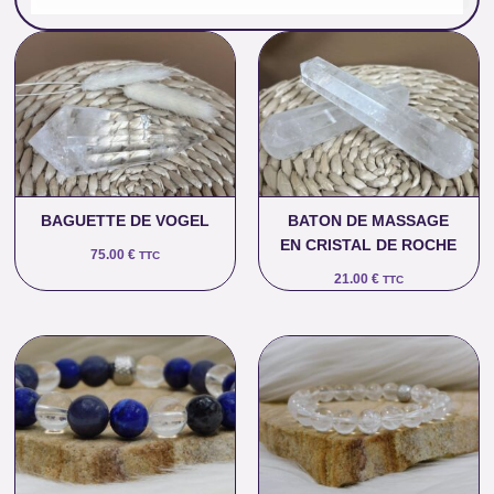
BAGUETTE DE VOGEL
BATON DE MASSAGE
EN CRISTAL DE ROCHE
75.00
€
TTC
21.00
€
TTC
Plage
Plage
de
de
prix :
prix :
33.00 €
12.00 €
à
à
35.00 €
16.00 €