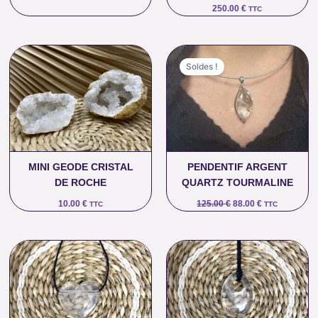
250.00
€
TTC
Le
Le
prix
prix
Soldes !
initial
actuel
était :
est :
125.00 €.
88.00 €.
MINI GEODE CRISTAL
PENDENTIF ARGENT
DE ROCHE
QUARTZ TOURMALINE
10.00
€
125.00
€
88.00
€
TTC
TTC