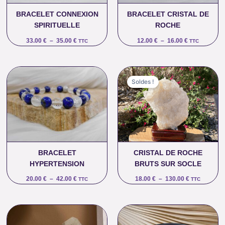
BRACELET CONNEXION
BRACELET CRISTAL DE
SPIRITUELLE
ROCHE
33.00
€
–
35.00
€
12.00
€
–
16.00
€
TTC
TTC
Plage
Plage
de
de
Soldes !
prix :
prix :
20.00 €
18.00 €
à
à
42.00 €
130.00 €
BRACELET
CRISTAL DE ROCHE
HYPERTENSION
BRUTS SUR SOCLE
20.00
€
–
42.00
€
18.00
€
–
130.00
€
TTC
TTC