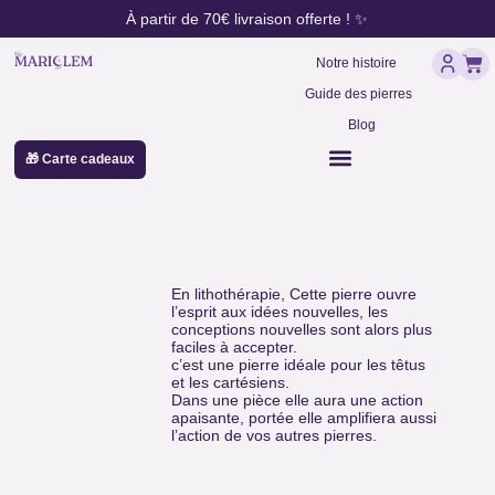
contenu
Aller
À partir de 70€ livraison offerte ! ✨
principal
au
Pan
contenu
Notre histoire
Guide des pierres
Blog
🎁 Carte cadeaux
Quartz (cristal de roche)
En lithothérapie, Cette pierre ouvre
l’esprit aux idées nouvelles, les
conceptions nouvelles sont alors plus
faciles à accepter.
c’est une pierre idéale pour les têtus
et les cartésiens.
Dans une pièce elle aura une action
apaisante, portée elle amplifiera aussi
l’action de vos autres pierres.