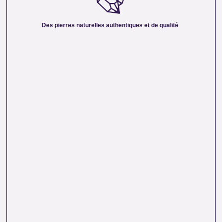
vous offrir des pierres 100 % naturelles, non traitées et
chargées d’une énergie pure. Chaque cristal est choisi pour
Des pierres naturelles authentiques et de qualité
sa beauté, sa vibration et son authenticité afin de vous
garantir un produit à la hauteur de vos attentes.