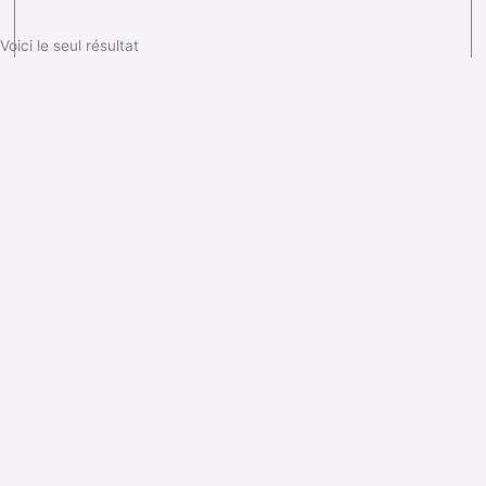
Voici le seul résultat
UN ACCOMPAGNEMENT PERSONNALISÉ :
Nous sélectionnons rigoureusement nos minéraux pour
vous offrir des pierres 100 % naturelles, non traitées et