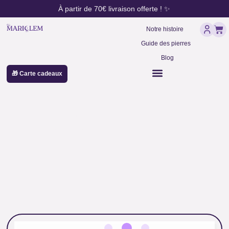
contenu
Aller
À partir de 70€ livraison offerte ! ✨
principal
au
Pan
contenu
Notre histoire
Guide des pierres
Blog
🎁 Carte cadeaux
Nag Champa purification
énergétique