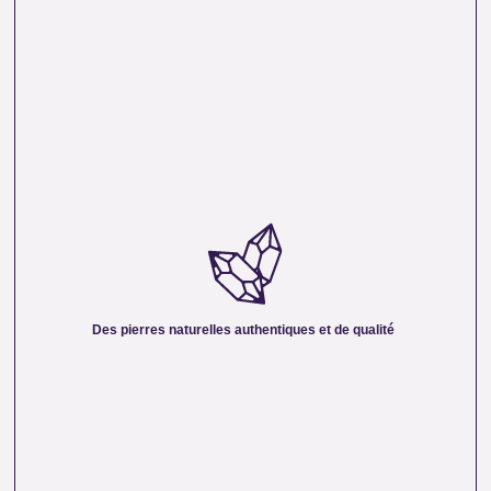
DES PIERRES NATURELLES AUTHENTIQUES ET
DE QUALITÉ :
Nous sélectionnons rigoureusement nos minéraux pour
vous offrir des pierres 100 % naturelles, non traitées et
chargées d’une énergie pure. Chaque cristal est choisi pour
Des pierres naturelles authentiques et de qualité
sa beauté, sa vibration et son authenticité afin de vous
garantir un produit à la hauteur de vos attentes.