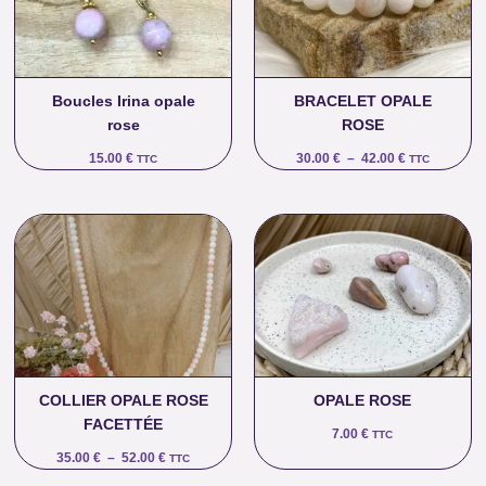
42.00 €
Boucles Irina opale
BRACELET OPALE
rose
ROSE
15.00
€
30.00
€
–
42.00
€
TTC
TTC
Plage
de
prix :
35.00 €
à
52.00 €
COLLIER OPALE ROSE
OPALE ROSE
FACETTÉE
7.00
€
TTC
35.00
€
–
52.00
€
TTC