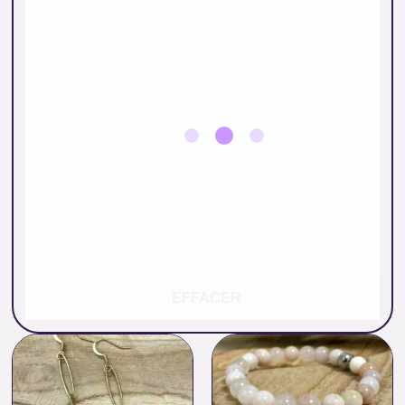
EFFACER
Plage
de
prix :
30.00 €
à