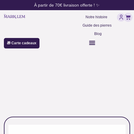
contenu
Aller
À partir de 70€ livraison offerte ! ✨
principal
au
Pan
contenu
Notre histoire
Guide des pierres
Blog
🎁 Carte cadeaux
opale rose