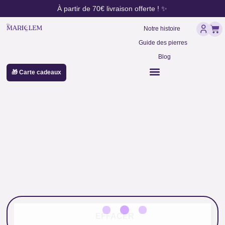
contenu
Aller
À partir de 70€ livraison offerte ! ✨
principal
au
Pan
contenu
Notre histoire
Guide des pierres
Blog
🎁 Carte cadeaux
oracle murmures
EFFACER