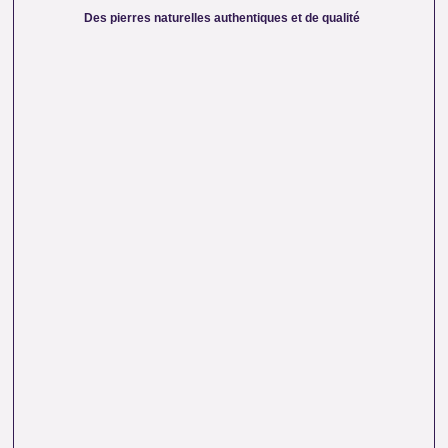
chargées d’une énergie pure. Chaque cristal est choisi pour
Des pierres naturelles authentiques et de qualité
sa beauté, sa vibration et son authenticité afin de vous
garantir un produit à la hauteur de vos attentes.