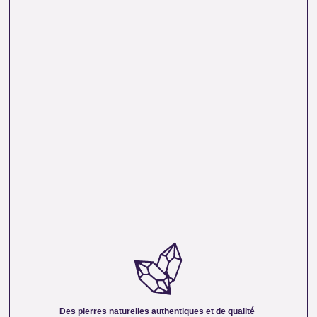
DES PIERRES NATURELLES AUTHENTIQUES ET
DE QUALITÉ :
Nous sélectionnons rigoureusement nos minéraux pour
vous offrir des pierres 100 % naturelles, non traitées et
chargées d’une énergie pure. Chaque cristal est choisi pour
Des pierres naturelles authentiques et de qualité
sa beauté, sa vibration et son authenticité afin de vous