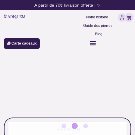
contenu
Aller
À partir de 70€ livraison offerte ! ✨
principal
au
Pan
contenu
Notre histoire
Guide des pierres
Blog
🎁 Carte cadeaux
Papier Arménie
EFFACER