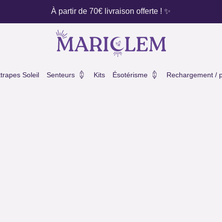
À partir de 70€ livraison offerte ! ✨
ux
Ouvrir Senteurs
Ouvrir Ésotérisme
trapes Soleil
Senteurs
Kits
Ésotérisme
Rechargement / pu
pe dalmatien