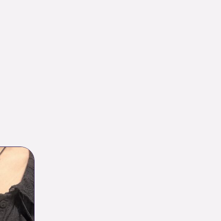
lage
e
rix :
.00 €
.00 €