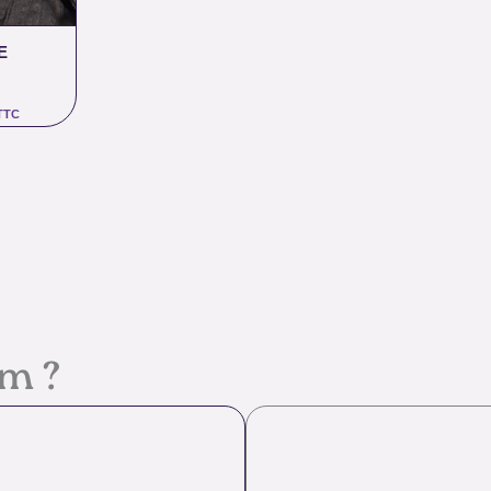
E
TTC
em ?