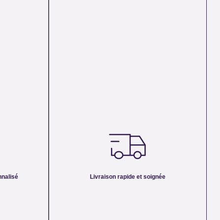
NALISÉ :
UNE LIVRAISON RAPIDE ET SOIGNÉE :
os minéraux
Nous préparons chaque commande avec amour et
relles, non
attention, en respectant la nature énergétique des
re. Chaque
pierres. Chaque bijou ou minéral est emballé avec
ration et son
soin pour qu’il vous parvienne en parfait état, prêt à
oduit à la
nalisé
Livraison rapide et soignée
vous accompagner au quotidien.