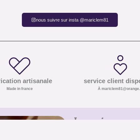
nous suivre sur insta @mariclem81
ication artisanale
service client disp
Made in france
À mariclem81@orange.
Inscrivez-vo
Inscrivez-vous à notre newslet
les pierres et minéraux ainsi