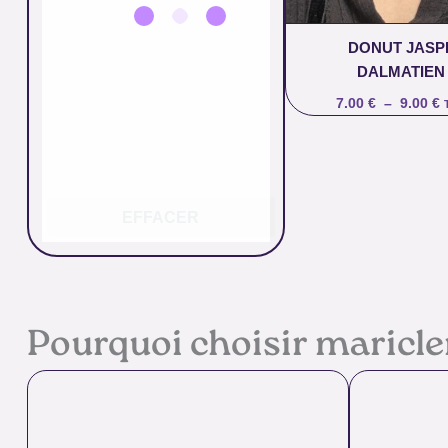
DONUT JASP
DALMATIEN
7.00
€
–
9.00
€
EFFACER
Pourquoi choisir maricl