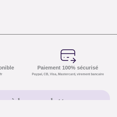
onible
Paiement 100% sécurisé
fr
Paypal, CB, Visa, Mastercard, virement bancaire
us à la newsletter
ter et recevez nos conseils sur
 que nos promotions