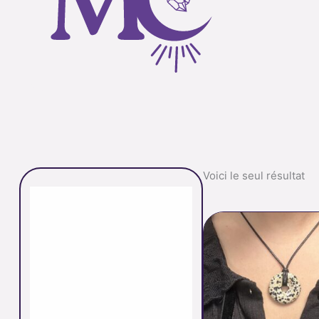
Voici le seul résultat
P
d
p
7
à
9