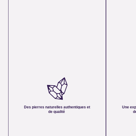
DES PIERRES NATURELLES
UNE EXPERT
AUTHENTIQUES ET DE QUALITÉ :
PLUS DE 21 
Nous sélectionnons rigoureusement nos minéraux
Forte d’une exp
pour vous offrir des pierres 100 % naturelles, non
notre équipe vo
traitées et chargées d’une énergie pure. Chaque
des pierres nat
cristal est choisi pour sa beauté, sa vibration et son
connaissances e
Des pierres naturelles authentiques et
Une exp
authenticité afin de vous garantir un produit à la
vous accompagn
de qualité
d
hauteur de vos attentes.
d’équilibre éne