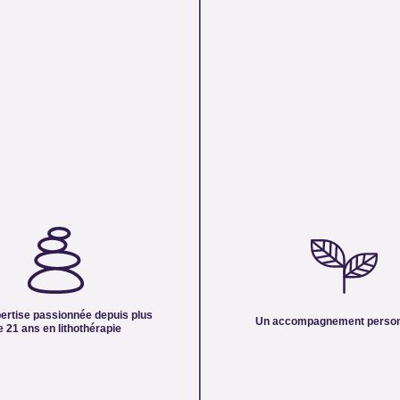
ISE PASSIONNÉE DEPUIS
UN ACCOMPAGNEMENT PERSON
ANS EN LITHOTHÉRAPIE :
Nous sélectionnons rigoureusement n
érience de plus de deux décennies,
pour vous offrir des pierres 100 % natu
us partage son savoir et sa passion
traitées et chargées d’une énergie pu
urelles. Nous mettons nos
cristal est choisi pour sa beauté, sa vib
n lithothérapie à votre service pour
ertise passionnée depuis plus
authenticité afin de vous garantir un pr
Un accompagnement person
er dans votre quête de bien-être et
e 21 ans en lithothérapie
hauteur de vos attentes.
rgétique.