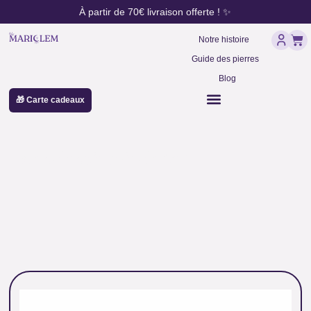
contenu
Aller
À partir de 70€ livraison offerte ! ✨
principal
au
Pan
contenu
Notre histoire
Guide des pierres
Blog
🎁 Carte cadeaux
pendentif œil de fer