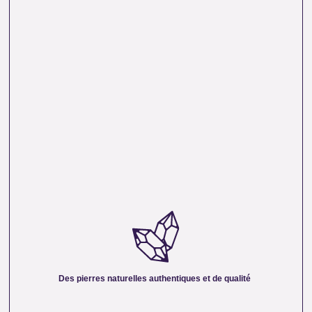
DES PIERRES NATURELLES AUTHENTIQUES ET
DE QUALITÉ :
Nous sélectionnons rigoureusement nos minéraux pour
vous offrir des pierres 100 % naturelles, non traitées et
chargées d’une énergie pure. Chaque cristal est choisi pour
Des pierres naturelles authentiques et de qualité
sa beauté, sa vibration et son authenticité afin de vous
garantir un produit à la hauteur de vos attentes.