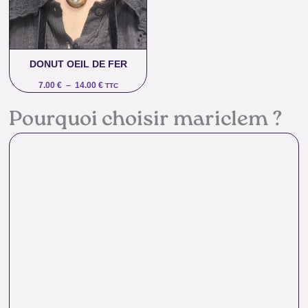
14.00 €
DONUT OEIL DE FER
7.00
€
–
14.00
€
TTC
Pourquoi choisir mariclem ?