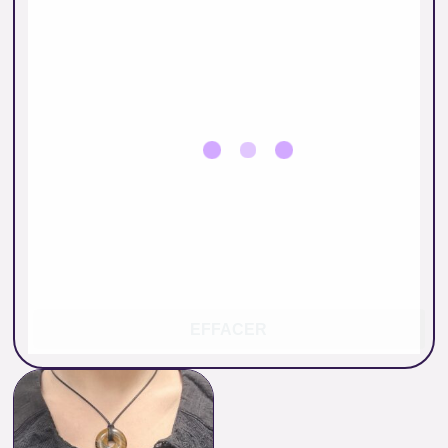
EFFACER
Plage
de
prix :
7.00 €
à