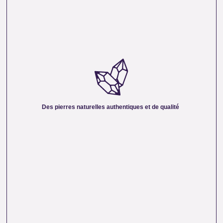
DES PIERRES NATURELLES AUTHENTIQUES ET
DE QUALITÉ :
Nous sélectionnons rigoureusement nos minéraux pour
vous offrir des pierres 100 % naturelles, non traitées et
chargées d’une énergie pure. Chaque cristal est choisi pour
Des pierres naturelles authentiques et de qualité
sa beauté, sa vibration et son authenticité afin de vous
garantir un produit à la hauteur de vos attentes.