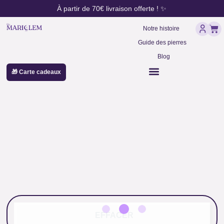
contenu
Aller
À partir de 70€ livraison offerte ! ✨
principal
au
Pan
contenu
Notre histoire
Guide des pierres
Blog
🎁 Carte cadeaux
pendule spectrum mirror
EFFACER