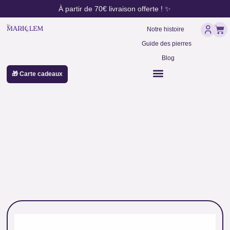
contenu
Aller
À partir de 70€ livraison offerte ! ✨
principal
au
Pan
contenu
Notre histoire
Guide des pierres
Blog
🎁 Carte cadeaux
pendule thot pas cher