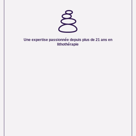
UNE EXPERTISE PASSIONNÉE DEPUIS PLUS DE
21 ANS EN LITHOTHÉRAPIE :
Forte d’une expérience de plus de deux décennies, notre
équipe vous partage son savoir et sa passion des pierres
naturelles. Nous mettons nos connaissances en
Une expertise passionnée depuis plus de 21 ans en
lithothérapie à votre service pour vous accompagner dans
lithothérapie
votre quête de bien-être et d’équilibre énergétique.