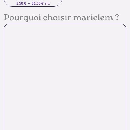
1.50
€
–
31.00
€
TTC
Pourquoi choisir mariclem ?