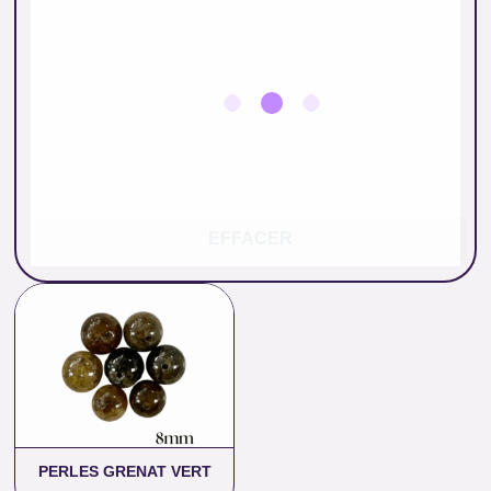
EFFACER
Plage
de
prix :
1.50 €
à
31.00 €
PERLES GRENAT VERT