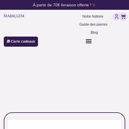
contenu
Aller
À partir de 70€ livraison offerte ! ✨
principal
au
Pan
contenu
Notre histoire
Guide des pierres
Blog
🎁 Carte cadeaux
perles 8 mm grenat vert