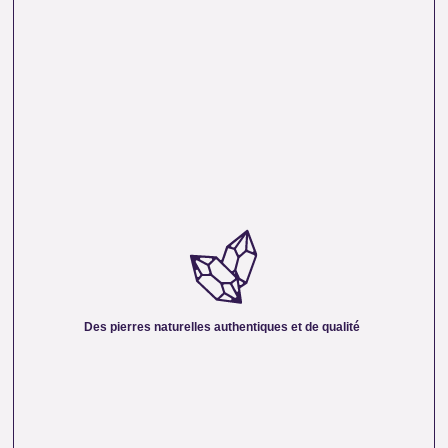
DES PIERRES NATURELLES AUTHENTIQUES ET
DE QUALITÉ :
Nous sélectionnons rigoureusement nos minéraux pour
vous offrir des pierres 100 % naturelles, non traitées et
chargées d’une énergie pure. Chaque cristal est choisi pour
Des pierres naturelles authentiques et de qualité
sa beauté, sa vibration et son authenticité afin de vous
garantir un produit à la hauteur de vos attentes.