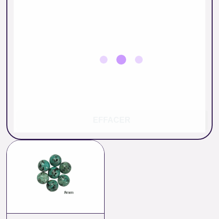
EFFACER
Plage
de
prix :
0.46 €
à
20.00 €