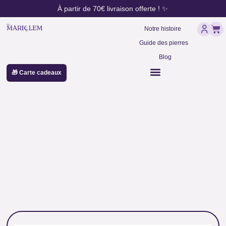
contenu
Aller
À partir de 70€ livraison offerte ! ✨
principal
au
Pan
contenu
Notre histoire
Guide des pierres
Blog
🎁 Carte cadeaux
perles 8mm turquoise
africaine