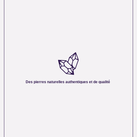
DES PIERRES NATURELLES AUTHENTIQUES ET
DE QUALITÉ :
Nous sélectionnons rigoureusement nos minéraux pour
vous offrir des pierres 100 % naturelles, non traitées et
chargées d’une énergie pure. Chaque cristal est choisi pour
Des pierres naturelles authentiques et de qualité
sa beauté, sa vibration et son authenticité afin de vous
garantir un produit à la hauteur de vos attentes.