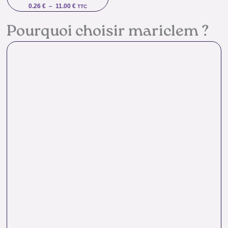
0.26
€
–
11.00
€
TTC
Pourquoi choisir mariclem ?