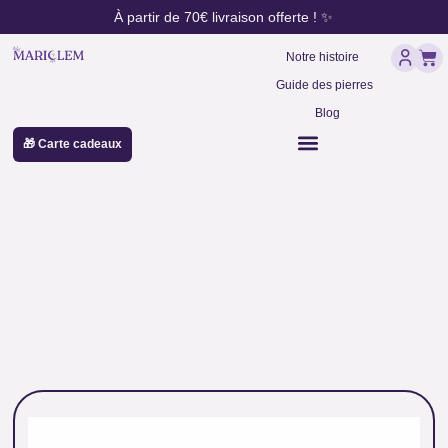
contenu
Aller
À partir de 70€ livraison offerte ! ✨
principal
au
Pan
contenu
Notre histoire
Guide des pierres
Blog
🎁 Carte cadeaux
perles bleu foncé naturelles