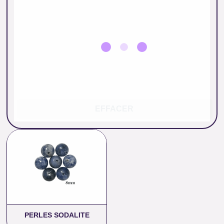
EFFACER
Plage
de
prix :
0.26 €
à
11.00 €
PERLES SODALITE