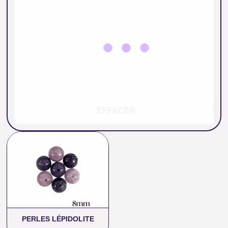
EFFACER
Plage
de
prix :
0.57 €
à
25.00 €
PERLES LÉPIDOLITE