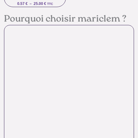
0.57
€
–
25.00
€
TTC
Pourquoi choisir mariclem ?