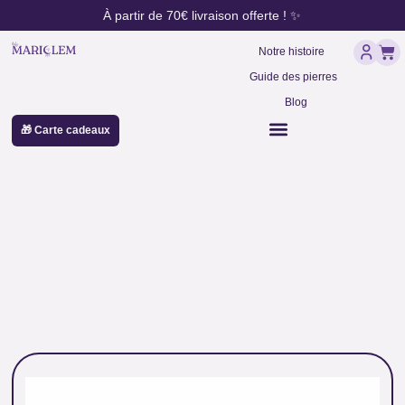
contenu
Aller
À partir de 70€ livraison offerte ! ✨
principal
au
Pan
contenu
Notre histoire
Guide des pierres
Blog
🎁 Carte cadeaux
perles en lépidolite naturelle