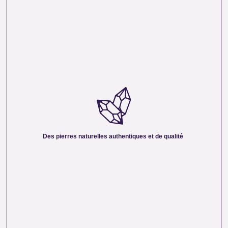
DES PIERRES NATURELLES AUTHENTIQUES ET
DE QUALITÉ :
Nous sélectionnons rigoureusement nos minéraux pour
vous offrir des pierres 100 % naturelles, non traitées et
chargées d’une énergie pure. Chaque cristal est choisi pour
Des pierres naturelles authentiques et de qualité
sa beauté, sa vibration et son authenticité afin de vous
garantir un produit à la hauteur de vos attentes.