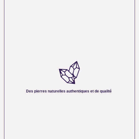
DES PIERRES NATURELLES AUTHENTIQUES ET
DE QUALITÉ :
Nous sélectionnons rigoureusement nos minéraux pour
vous offrir des pierres 100 % naturelles, non traitées et
chargées d’une énergie pure. Chaque cristal est choisi pour
Des pierres naturelles authentiques et de qualité
sa beauté, sa vibration et son authenticité afin de vous
garantir un produit à la hauteur de vos attentes.