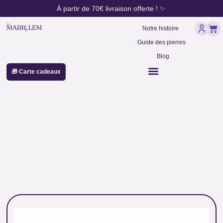
contenu
Aller
À partir de 70€ livraison offerte ! ✨
principal
au
Pan
contenu
Notre histoire
Guide des pierres
Blog
🎁 Carte cadeaux
perles obsidienne mouchetée