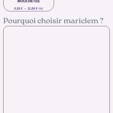
MOUCHETÉE
0.26
€
–
11.00
€
TTC
Pourquoi choisir mariclem ?