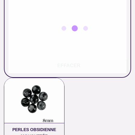
EFFACER
Plage
de
prix :
0.26 €
à
11.00 €
PERLES OBSIDIENNE