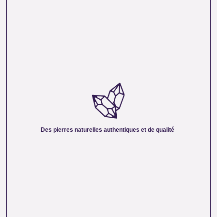
DES PIERRES NATURELLES AUTHENTIQUES ET
DE QUALITÉ :
Nous sélectionnons rigoureusement nos minéraux pour
vous offrir des pierres 100 % naturelles, non traitées et
chargées d’une énergie pure. Chaque cristal est choisi pour
Des pierres naturelles authentiques et de qualité
sa beauté, sa vibration et son authenticité afin de vous
garantir un produit à la hauteur de vos attentes.