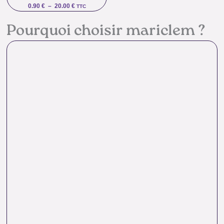
0.90
€
–
20.00
€
TTC
Pourquoi choisir mariclem ?