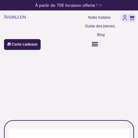
contenu
Aller
À partir de 70€ livraison offerte ! ✨
principal
au
Pan
contenu
Notre histoire
Guide des pierres
Blog
🎁 Carte cadeaux
perles opale verte