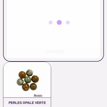
EFFACER
Plage
de
prix :
0.90 €
à
20.00 €
PERLES OPALE VERTE