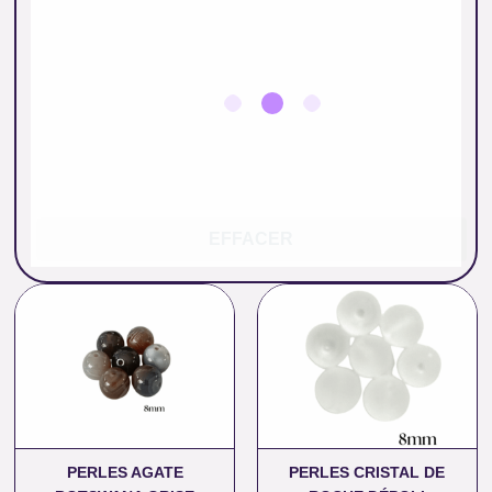
EFFACER
Plage
Plage
de
de
prix :
prix :
0.26 €
0.33 €
à
à
12.00 €
14.00 €
PERLES AGATE
PERLES CRISTAL DE