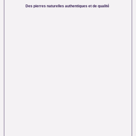
chargées d’une énergie pure. Chaque cristal est choisi pour
Des pierres naturelles authentiques et de qualité
sa beauté, sa vibration et son authenticité afin de vous
garantir un produit à la hauteur de vos attentes.