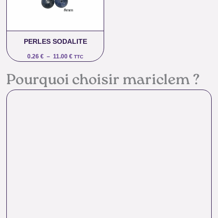
11.00 €
PERLES SODALITE
0.26
€
–
11.00
€
TTC
Pourquoi choisir mariclem ?