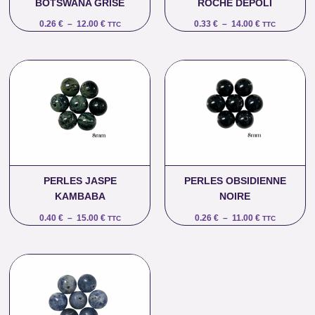
BOTSWANA GRISE
ROCHE DÉPOLI
0.26
€
–
12.00
€
0.33
€
–
14.00
€
TTC
TTC
Plage
Plage
de
de
prix :
prix :
0.40 €
0.26 €
à
à
15.00 €
11.00 €
PERLES JASPE
PERLES OBSIDIENNE
KAMBABA
NOIRE
0.40
€
–
15.00
€
0.26
€
–
11.00
€
TTC
TTC
Plage
de
prix :
0.26 €
à