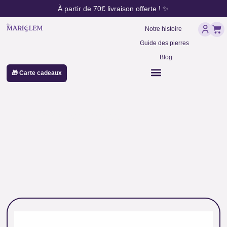
contenu
Aller
À partir de 70€ livraison offerte ! ✨
principal
au
Pan
contenu
Notre histoire
Guide des pierres
Blog
🎁 Carte cadeaux
perles pour mala