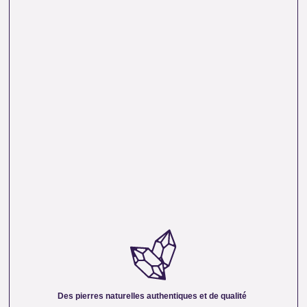
DES PIERRES NATURELLES AUTHENTIQUES ET
DE QUALITÉ :
Nous sélectionnons rigoureusement nos minéraux pour
vous offrir des pierres 100 % naturelles, non traitées et
chargées d’une énergie pure. Chaque cristal est choisi pour
Des pierres naturelles authentiques et de qualité
sa beauté, sa vibration et son authenticité afin de vous