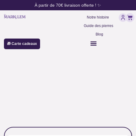
contenu
Aller
À partir de 70€ livraison offerte ! ✨
principal
au
Pan
contenu
Notre histoire
Guide des pierres
Blog
🎁 Carte cadeaux
pierre communication chakra
gorge