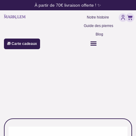
contenu
Aller
À partir de 70€ livraison offerte ! ✨
principal
au
Pan
contenu
Notre histoire
Guide des pierres
Blog
🎁 Carte cadeaux
pierre de tourmaline