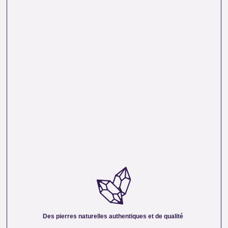
DES PIERRES NATURELLES AUTHENTIQUES ET
DE QUALITÉ :
Nous sélectionnons rigoureusement nos minéraux pour
vous offrir des pierres 100 % naturelles, non traitées et
chargées d’une énergie pure. Chaque cristal est choisi pour
Des pierres naturelles authentiques et de qualité
sa beauté, sa vibration et son authenticité afin de vous
garantir un produit à la hauteur de vos attentes.