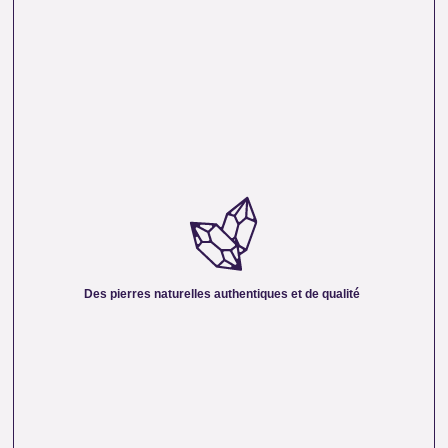
DES PIERRES NATURELLES AUTHENTIQUES ET
DE QUALITÉ :
Nous sélectionnons rigoureusement nos minéraux pour
vous offrir des pierres 100 % naturelles, non traitées et
chargées d’une énergie pure. Chaque cristal est choisi pour
Des pierres naturelles authentiques et de qualité
sa beauté, sa vibration et son authenticité afin de vous
garantir un produit à la hauteur de vos attentes.