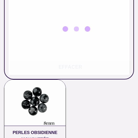
EFFACER
Plage
de
prix :
0.26 €
à
11.00 €
PERLES OBSIDIENNE