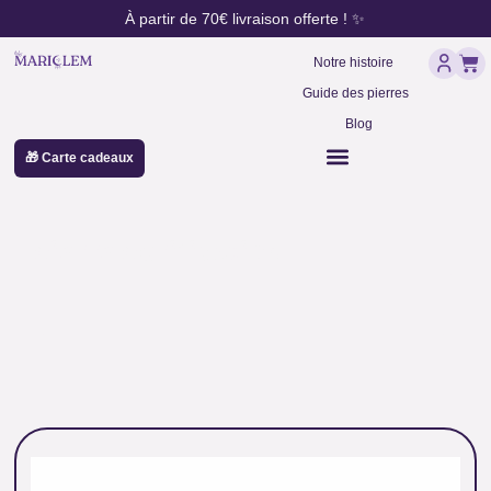
contenu
Aller
À partir de 70€ livraison offerte ! ✨
principal
au
Pan
contenu
Notre histoire
Guide des pierres
Blog
🎁 Carte cadeaux
pierre purification