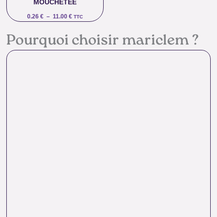
MOUCHETÉE
0.26
€
–
11.00
€
TTC
Pourquoi choisir mariclem ?