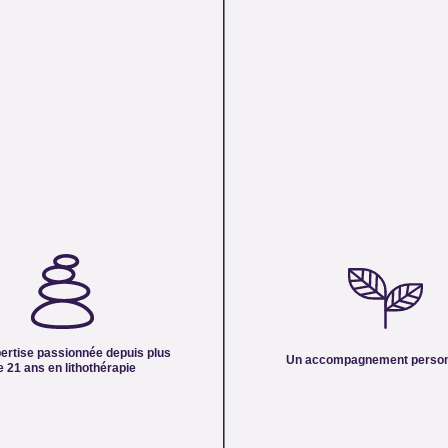
ISE PASSIONNÉE DEPUIS
UN ACCOMPAGNEMENT PERSON
ANS EN LITHOTHÉRAPIE :
Nous sélectionnons rigoureusement n
érience de plus de deux décennies,
pour vous offrir des pierres 100 % natu
us partage son savoir et sa passion
traitées et chargées d’une énergie pu
urelles. Nous mettons nos
cristal est choisi pour sa beauté, sa vib
n lithothérapie à votre service pour
ertise passionnée depuis plus
authenticité afin de vous garantir un pr
Un accompagnement person
er dans votre quête de bien-être et
e 21 ans en lithothérapie
hauteur de vos attentes.
rgétique.