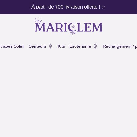
À partir de 70€ livraison offerte ! ✨
ux
Ouvrir Senteurs
Ouvrir Ésotérisme
trapes Soleil
Senteurs
Kits
Ésotérisme
Rechargement / pu
chocolat