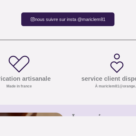
nous suivre sur insta @mariclem81
ication artisanale
service client disp
Made in france
À mariclem81@orange.
Inscrivez-vo
Inscrivez-vous à notre newslet
les pierres et minéraux ainsi