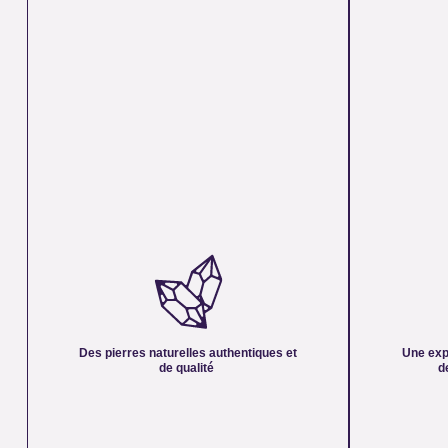
DES PIERRES NATURELLES
UNE EXPERT
AUTHENTIQUES ET DE QUALITÉ :
PLUS DE 21 
Nous sélectionnons rigoureusement nos minéraux
Forte d’une exp
pour vous offrir des pierres 100 % naturelles, non
notre équipe vo
traitées et chargées d’une énergie pure. Chaque
des pierres nat
cristal est choisi pour sa beauté, sa vibration et son
connaissances e
Des pierres naturelles authentiques et
Une exp
authenticité afin de vous garantir un produit à la
vous accompagn
de qualité
d
hauteur de vos attentes.
d’équilibre éne