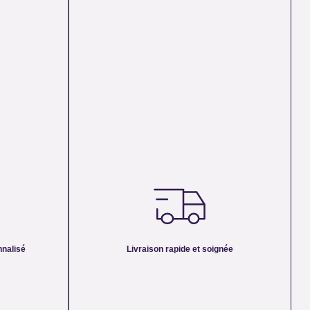
NALISÉ :
UNE LIVRAISON RAPIDE ET SOIGNÉE :
os minéraux
Nous préparons chaque commande avec amour et
relles, non
attention, en respectant la nature énergétique des
re. Chaque
pierres. Chaque bijou ou minéral est emballé avec
ration et son
soin pour qu’il vous parvienne en parfait état, prêt à
oduit à la
nalisé
Livraison rapide et soignée
vous accompagner au quotidien.