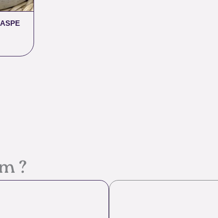
JASPE
em ?