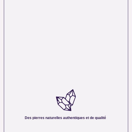
DES PIERRES NATURELLES AUTHENTIQUES ET
DE QUALITÉ :
Nous sélectionnons rigoureusement nos minéraux pour
vous offrir des pierres 100 % naturelles, non traitées et
chargées d’une énergie pure. Chaque cristal est choisi pour
Des pierres naturelles authentiques et de qualité
sa beauté, sa vibration et son authenticité afin de vous
garantir un produit à la hauteur de vos attentes.