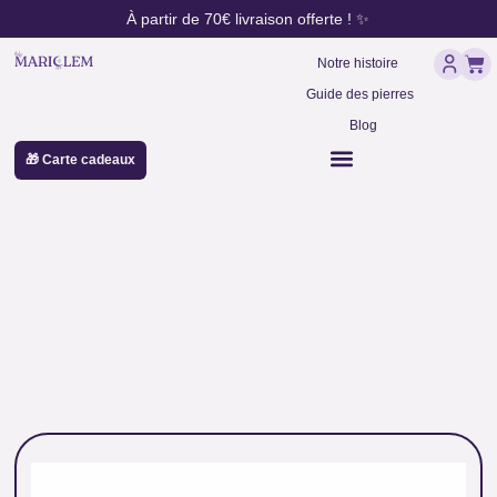
contenu
Aller
À partir de 70€ livraison offerte ! ✨
principal
au
Pan
contenu
Notre histoire
Guide des pierres
Blog
🎁 Carte cadeaux
pointe citrine