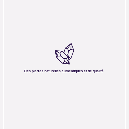
DES PIERRES NATURELLES AUTHENTIQUES ET
DE QUALITÉ :
Nous sélectionnons rigoureusement nos minéraux pour
vous offrir des pierres 100 % naturelles, non traitées et
chargées d’une énergie pure. Chaque cristal est choisi pour
Des pierres naturelles authentiques et de qualité
sa beauté, sa vibration et son authenticité afin de vous
garantir un produit à la hauteur de vos attentes.