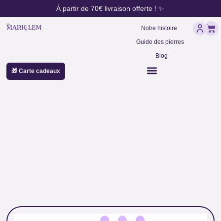
contenu
Aller
À partir de 70€ livraison offerte ! ✨
principal
au
Pan
contenu
Notre histoire
Guide des pierres
Blog
🎁 Carte cadeaux
pointe d'améthyste qualité
extra