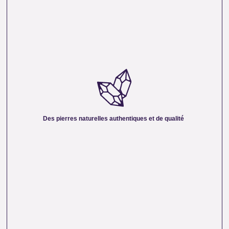
DES PIERRES NATURELLES AUTHENTIQUES ET
DE QUALITÉ :
Nous sélectionnons rigoureusement nos minéraux pour
vous offrir des pierres 100 % naturelles, non traitées et
chargées d’une énergie pure. Chaque cristal est choisi pour
Des pierres naturelles authentiques et de qualité
sa beauté, sa vibration et son authenticité afin de vous
garantir un produit à la hauteur de vos attentes.