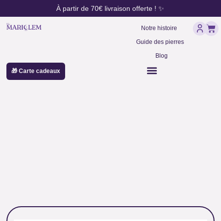
contenu
Aller
À partir de 70€ livraison offerte ! ✨
principal
au
Pan
contenu
Notre histoire
Guide des pierres
Blog
🎁 Carte cadeaux
prénoms héritage familial
masculin