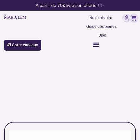
contenu
Aller
À partir de 70€ livraison offerte ! ✨
principal
au
Pan
contenu
Notre histoire
Guide des pierres
Blog
🎁 Carte cadeaux
rubis zoisite