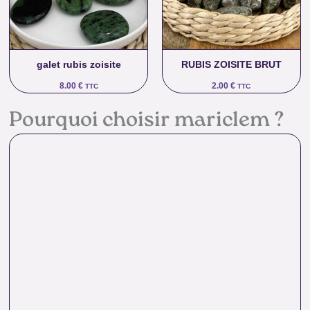
galet rubis zoisite
RUBIS ZOISITE BRUT
8.00
€
2.00
€
TTC
TTC
Pourquoi choisir mariclem ?