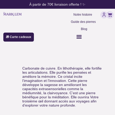
contenu
Aller
À partir de 70€ livraison offerte ! ✨
principal
au
Pan
contenu
Notre histoire
Guide des pierres
Blog
🎁 Carte cadeaux
Azurite
Carbonate de cuivre. En lithothérapie, elle fortifie
les articulations. Elle purifie les pensées et
améliore la mémoire. Ce cristal incite
l’imagination et l’innovation. Cette pierre
développe la sagesse en améliorant les
capacités extrasensorielles comme la
médiumnité, la clairvoyance. C’est une pierre
bénéfique pour la méditation. Elle ouvrira Votre
troisième œil donnant accès aux voyages afin
d’explorer votre nature profonde.