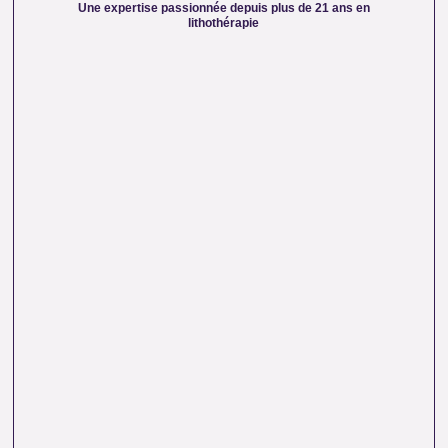
naturelles. Nous mettons nos connaissances en
Une expertise passionnée depuis plus de 21 ans en
lithothérapie à votre service pour vous accompagner dans
lithothérapie
votre quête de bien-être et d’équilibre énergétique.