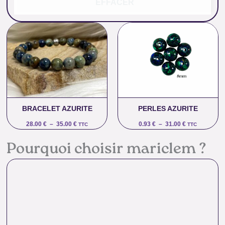
EFFACER
Plage
Plage
de
de
prix :
prix :
28.00 €
0.93 €
à
à
35.00 €
31.00 €
BRACELET AZURITE
PERLES AZURITE
28.00
€
–
35.00
€
0.93
€
–
31.00
€
TTC
TTC
Pourquoi choisir mariclem ?