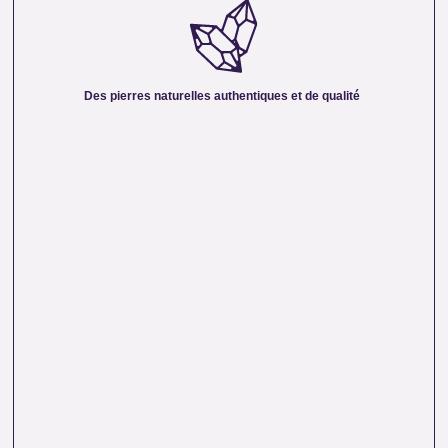
DE QUALITÉ :
Nous sélectionnons rigoureusement nos minéraux pour
vous offrir des pierres 100 % naturelles, non traitées et
chargées d’une énergie pure. Chaque cristal est choisi pour
Des pierres naturelles authentiques et de qualité
sa beauté, sa vibration et son authenticité afin de vous
garantir un produit à la hauteur de vos attentes.