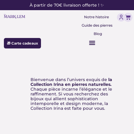
contenu
Aller
À partir de 70€ livraison offerte ! ✨
principal
au
Pan
contenu
Notre histoire
Guide des pierres
Blog
🎁 Carte cadeaux
Collection Irina
Bienvenue dans l’univers exquis de
la
Collection Irina en pierres naturelles.
Chaque pièce incarne l’élégance et le
raffinement. Si vous recherchez des
bijoux qui allient sophistication
intemporelle et design moderne, la
Collection Irina est faite pour vous.