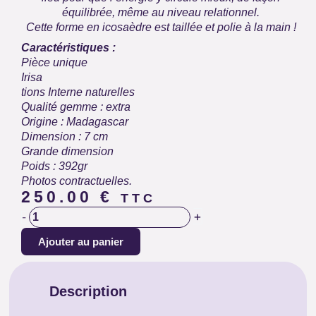
équilibrée, même au niveau relationnel.
Cette forme en icosaèdre est taillée et polie à la main !
Caractéristiques :
Pièce unique
Irisa
tions Interne naturelles
Qualité gemme : extra
Origine : Madagascar
Dimension : 7 cm
Grande dimension
Poids : 392gr
Photos contractuelles.
250.00
€
TTC
quantité
+
-
de
Ajouter au panier
ICOSAÈDRE
CRISTAL
DE
Description
ROCHE