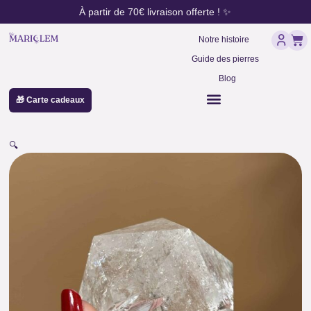
contenu
Aller
À partir de 70€ livraison offerte ! ✨
principal
au
Pan
contenu
Notre histoire
Guide des pierres
Blog
🎁 Carte cadeaux
🔍