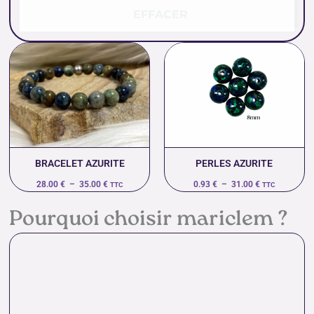
EFFACER
Plage
Plage
de
de
prix :
prix :
28.00 €
0.93 €
à
à
35.00 €
31.00 €
BRACELET AZURITE
PERLES AZURITE
28.00
€
–
35.00
€
0.93
€
–
31.00
€
TTC
TTC
Pourquoi choisir mariclem ?