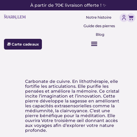
contenu
Aller
À partir de 70€ livraison offerte ! ✨
principal
au
Pan
contenu
Notre histoire
Guide des pierres
Blog
🎁 Carte cadeaux
Azurite
Carbonate de cuivre. En lithothérapie, elle
fortifie les articulations. Elle purifie les
pensées et améliore la mémoire. Ce cristal
incite l’imagination et l’innovation. Cette
pierre développe la sagesse en améliorant
les capacités extrasensorielles comme la
médiumnité, la clairvoyance. C’est une
pierre bénéfique pour la méditation. Elle
ouvrira Votre troisième œil donnant accès
aux voyages afin d’explorer votre nature
profonde.