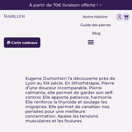
contenu
Aller
À partir de 70€ livraison offerte ! ✨
principal
au
Pan
contenu
Notre histoire
Guide des pierres
Blog
🎁 Carte cadeaux
Durmortierite
Eugene Dumortieri l’a découverte près de
Lyon au XIX siècle. En lithothérapie, Pierre
d’une douceur incomparable. Pierre
calmante, elle permet de garder son self-
control. Elle apporte patience, harmonie.
Elle renforce la thyroïde et soulage les
migraines. Elle permet de canaliser nos
pensées pour une meilleure
concentration. Apaise les tensions
musculaires et les foulures.