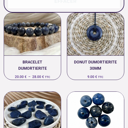
EFFACER
Plage
de
prix :
20.00 €
à
28.00 €
BRACELET
DONUT DUMORTIERITE
DUMORTIERITE
30MM
20.00
€
–
28.00
€
9.00
€
TTC
TTC
Plage
de
prix :
0.60 €
à
25.00 €