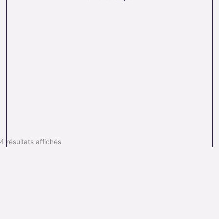
d’équilibre énergétique.
4 résultats affichés