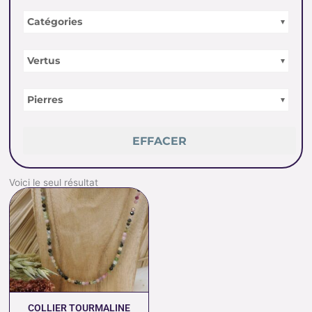
Catégories
Vertus
Pierres
EFFACER
Voici le seul résultat
Plage
de
prix :
35.00 €
à
52.00 €
COLLIER TOURMALINE