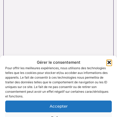
DES PIERRES NATURELLES AUTHENTIQUES
ET DE QUALITÉ :
Gérer le consentement
Nous sélectionnons rigoureusement nos minéraux
Pour offrir les meilleures expériences, nous utilisons des technologies
pour vous offrir des pierres 100 % naturelles, non
telles que les cookies pour stocker et/ou accéder aux informations des
traitées et chargées d’une énergie pure. Chaque
appareils. Le fait de consentir à ces technologies nous permettra de
cristal est choisi pour sa beauté, sa vibration et son
traiter des données telles que le comportement de navigation ou les ID
Des pierres naturelles authentiques et de qualité
authenticité afin de vous garantir un produit à la
uniques sur ce site. Le fait de ne pas consentir ou de retirer son
hauteur de vos attentes.
consentement peut avoir un effet négatif sur certaines caractéristiques
et fonctions.
Accepter