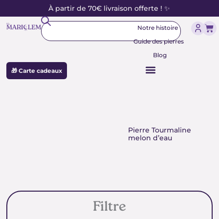
contenu
Aller
À partir de 70€ livraison offerte ! ✨
principal
au
Rechercher
Pan
contenu
Notre histoire
Guide des pierres
Blog
🎁 Carte cadeaux
Tourmaline melon d'eau
Pierre Tourmaline
melon d’eau
Filtre