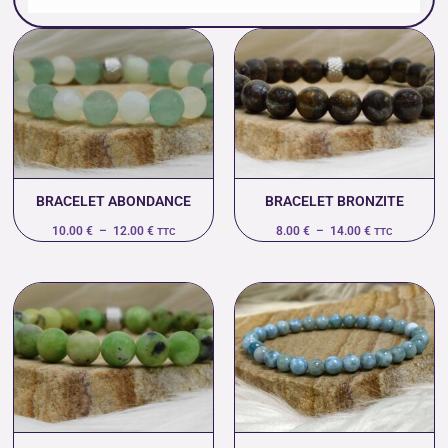
Plage
Plage
de
de
prix :
prix :
10.00 €
8.00 €
à
à
12.00 €
14.00 €
BRACELET ABONDANCE
BRACELET BRONZITE
10.00
€
–
12.00
€
8.00
€
–
14.00
€
TTC
TTC
Plage
Plage
de
de
prix :
prix :
17.00 €
90.00 €
à
à
19.00 €
92.00 €