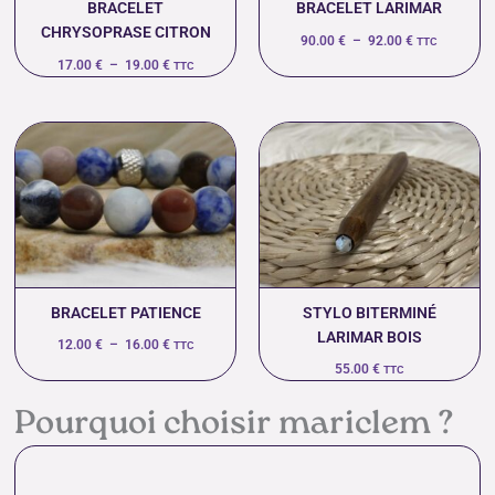
BRACELET
BRACELET LARIMAR
CHRYSOPRASE CITRON
90.00
€
–
92.00
€
TTC
17.00
€
–
19.00
€
TTC
Plage
de
prix :
12.00 €
à
16.00 €
BRACELET PATIENCE
STYLO BITERMINÉ
LARIMAR BOIS
12.00
€
–
16.00
€
TTC
55.00
€
TTC
Pourquoi choisir mariclem ?