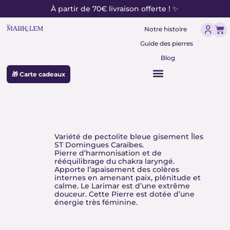
contenu
Aller
À partir de 70€ livraison offerte ! ✨
principal
au
Pan
contenu
Notre histoire
Guide des pierres
Blog
🎁 Carte cadeaux
Larimar (pectolite)
Variété de pectolite bleue gisement Îles
ST Domingues Caraïbes.
Pierre d’harmonisation et de
rééquilibrage du chakra laryngé.
Apporte l’apaisement des colères
internes en amenant paix, plénitude et
calme. Le Larimar est d’une extrême
douceur. Cette Pierre est dotée d’une
énergie très féminine.