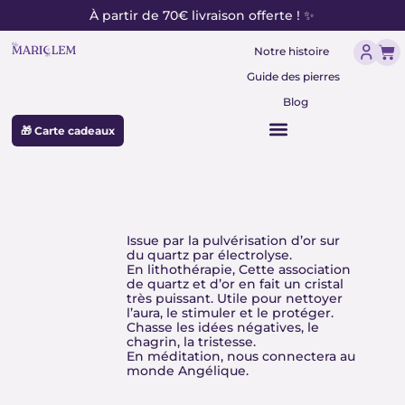
contenu
Aller
À partir de 70€ livraison offerte ! ✨
principal
au
Pan
contenu
Notre histoire
Guide des pierres
Blog
🎁 Carte cadeaux
Quartz aqua- aura
Issue par la pulvérisation d’or sur
du quartz par électrolyse.
En lithothérapie, Cette association
de quartz et d’or en fait un cristal
très puissant. Utile pour nettoyer
l’aura, le stimuler et le protéger.
Chasse les idées négatives, le
chagrin, la tristesse.
En méditation, nous connectera au
monde Angélique.