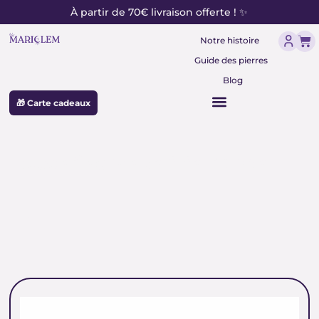
contenu
Aller
À partir de 70€ livraison offerte ! ✨
principal
au
Pan
contenu
Notre histoire
Guide des pierres
Blog
🎁 Carte cadeaux
agate fleur de cerisier forme