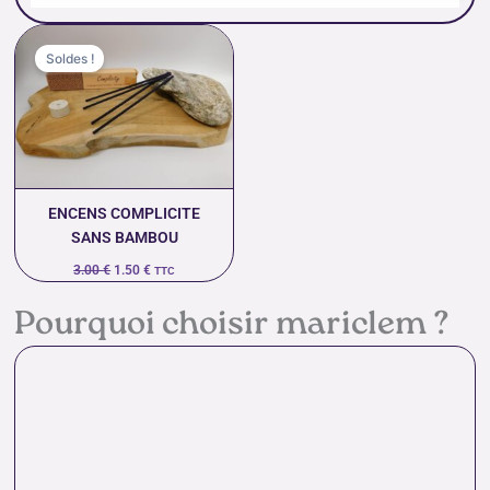
Le
Le
prix
prix
Soldes !
initial
actuel
était :
est :
3.00 €.
1.50 €.
ENCENS COMPLICITE
SANS BAMBOU
3.00
€
1.50
€
TTC
Pourquoi choisir mariclem ?