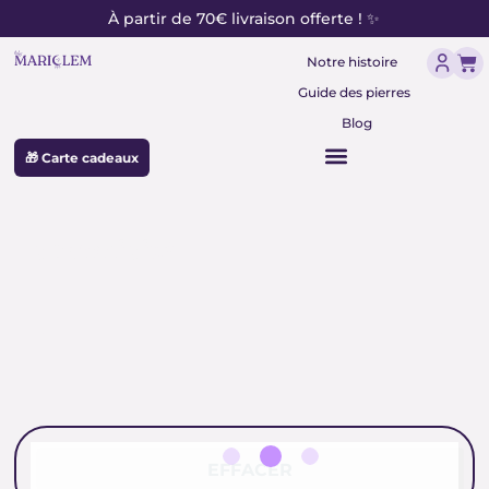
contenu
Aller
À partir de 70€ livraison offerte ! ✨
principal
au
Pan
contenu
Notre histoire
Guide des pierres
Blog
🎁 Carte cadeaux
complicité
EFFACER