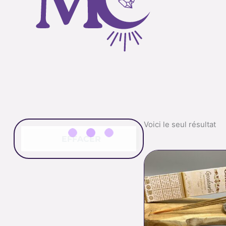
Voici le seul résultat
EFFACER