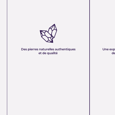
DES PIERRES NATURELLES
UNE EXPER
AUTHENTIQUES ET DE QUALITÉ :
PLUS DE 21
Nous sélectionnons rigoureusement nos
Forte d’une e
minéraux pour vous offrir des pierres 100 %
décennies, no
naturelles, non traitées et chargées d’une énergie
et sa passion 
pure. Chaque cristal est choisi pour sa beauté, sa
mettons nos c
Des pierres naturelles authentiques
Une exp
vibration et son authenticité afin de vous garantir
votre service
et de qualité
de
un produit à la hauteur de vos attentes.
quête de bien-