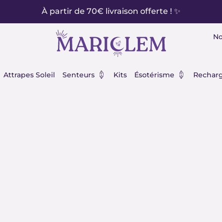
À partir de 70€ livraison offerte ! ✨
No
éraux
Ouvrir Senteurs
Ouvrir Ésot
Attrapes Soleil
Senteurs
Kits
Ésotérisme
Recharg
re