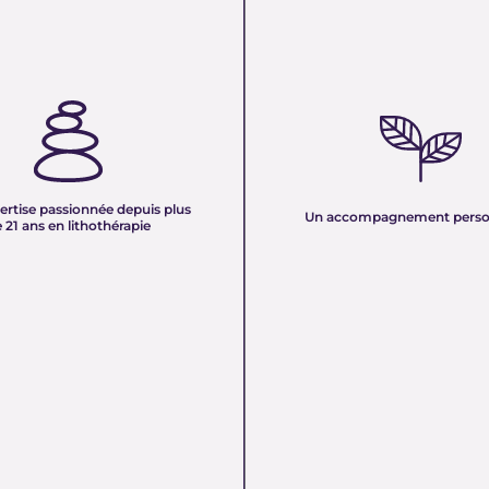
TISE PASSIONNÉE DEPUIS
UN ACCOMPAGNEMENT PERS
 ANS EN LITHOTHÉRAPIE :
Nous sélectionnons rigoureuseme
xpérience de plus de deux
minéraux pour vous offrir des pierr
tre équipe vous partage son savoir
naturelles, non traitées et chargée
des pierres naturelles. Nous
pure. Chaque cristal est choisi pour
onnaissances en lithothérapie à
ertise passionnée depuis plus
vibration et son authenticité afin d
Un accompagnement perso
 pour vous accompagner dans votre
 21 ans en lithothérapie
un produit à la hauteur de vos atte
être et d’équilibre énergétique.