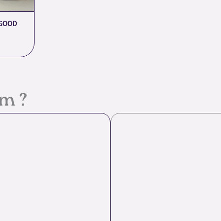
GOOD
em ?