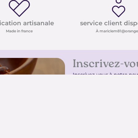
ication artisanale
service client dis
Made in france
À mariclem81@orange.
Inscrivez-vo
Inscrivez-vous à notre new
conseils sur les pierres e
promotions
Inscrivez-vous