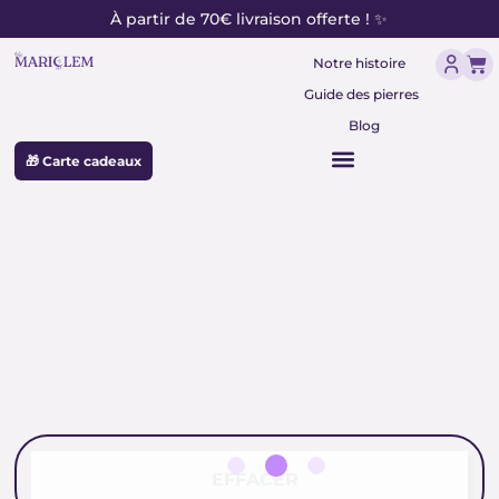
contenu
Aller
À partir de 70€ livraison offerte ! ✨
principal
au
Pan
contenu
Notre histoire
Guide des pierres
Blog
🎁 Carte cadeaux
Encens patchouli bio
EFFACER