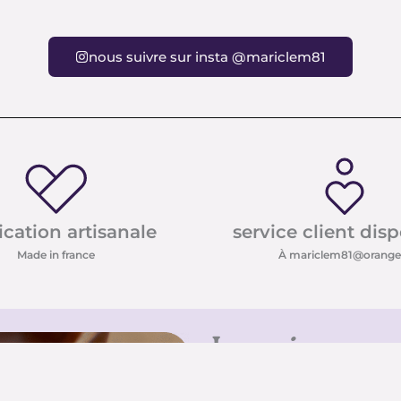
nous suivre sur insta @mariclem81
ication artisanale
service client dis
Made in france
À mariclem81@orange.
Inscrivez-vo
Inscrivez-vous à notre new
conseils sur les pierres e