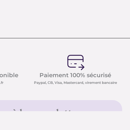
ponible
Paiement 100% sécurisé
fr
Paypal, CB, Visa, Mastercard, virement bancaire
us à la newsletter
sletter et recevez nos
t minéraux ainsi que nos