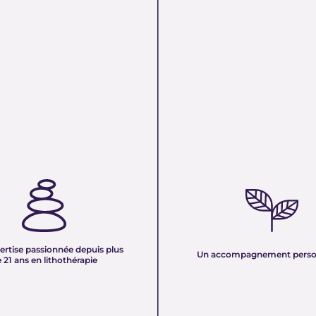
TISE PASSIONNÉE DEPUIS
UN ACCOMPAGNEMENT PERS
 ANS EN LITHOTHÉRAPIE :
Nous sélectionnons rigoureuseme
xpérience de plus de deux
minéraux pour vous offrir des pierr
tre équipe vous partage son savoir
naturelles, non traitées et chargée
des pierres naturelles. Nous
pure. Chaque cristal est choisi pour
onnaissances en lithothérapie à
ertise passionnée depuis plus
vibration et son authenticité afin d
Un accompagnement perso
 pour vous accompagner dans votre
 21 ans en lithothérapie
un produit à la hauteur de vos atte
être et d’équilibre énergétique.