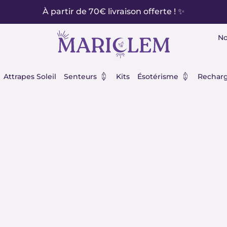
À partir de 70€ livraison offerte ! ✨
No
éraux
Ouvrir Senteurs
Ouvrir Ésot
Attrapes Soleil
Senteurs
Kits
Ésotérisme
Recharg