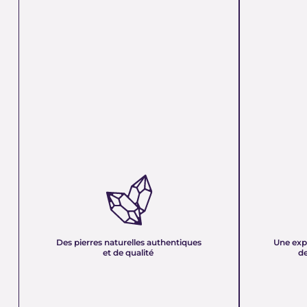
DES PIERRES NATURELLES
UNE EXPER
AUTHENTIQUES ET DE QUALITÉ :
PLUS DE 21
Nous sélectionnons rigoureusement nos
Forte d’une e
minéraux pour vous offrir des pierres 100 %
décennies, no
naturelles, non traitées et chargées d’une énergie
et sa passion 
pure. Chaque cristal est choisi pour sa beauté, sa
mettons nos c
Des pierres naturelles authentiques
Une exp
vibration et son authenticité afin de vous garantir
votre service
et de qualité
de
un produit à la hauteur de vos attentes.
quête de bien-