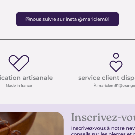
nous suivre sur insta @mariclem81
ication artisanale
service client dis
Made in france
À mariclem81@orange.
Inscrivez-vo
Inscrivez-vous à notre new
conseils sur les pierres e