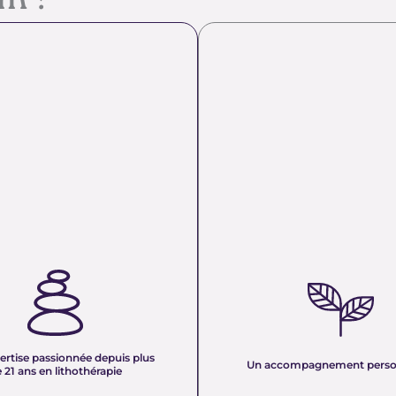
em ?
TISE PASSIONNÉE DEPUIS
UN ACCOMPAGNEMENT PERS
 ANS EN LITHOTHÉRAPIE :
Nous sélectionnons rigoureuseme
xpérience de plus de deux
minéraux pour vous offrir des pierr
tre équipe vous partage son savoir
naturelles, non traitées et chargée
des pierres naturelles. Nous
pure. Chaque cristal est choisi pour
onnaissances en lithothérapie à
ertise passionnée depuis plus
vibration et son authenticité afin d
Un accompagnement perso
 pour vous accompagner dans votre
 21 ans en lithothérapie
un produit à la hauteur de vos atte
être et d’équilibre énergétique.