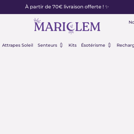
À partir de 70€ livraison offerte ! ✨
No
éraux
Ouvrir Senteurs
Ouvrir Ésot
Attrapes Soleil
Senteurs
Kits
Ésotérisme
Recharg
cartes Oracle des