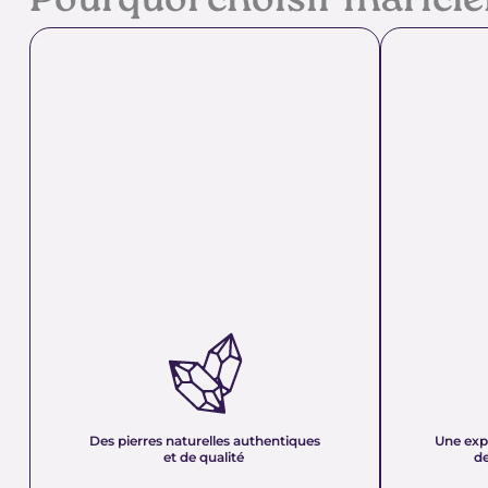
Pourquoi choisir maricl
DES PIERRES NATURELLES
UNE EXPER
AUTHENTIQUES ET DE QUALITÉ :
PLUS DE 21
Nous sélectionnons rigoureusement nos
Forte d’une e
minéraux pour vous offrir des pierres 100 %
décennies, no
naturelles, non traitées et chargées d’une énergie
et sa passion 
pure. Chaque cristal est choisi pour sa beauté, sa
mettons nos c
Des pierres naturelles authentiques
Une exp
vibration et son authenticité afin de vous garantir
votre service
et de qualité
de
un produit à la hauteur de vos attentes.
quête de bien-