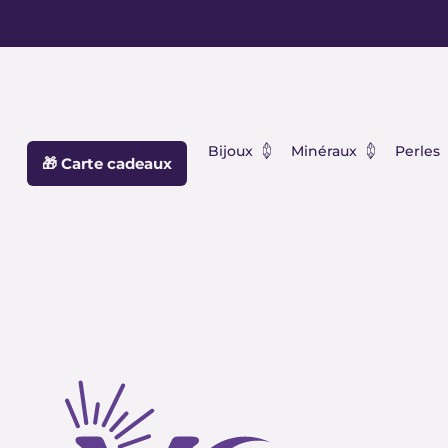
Aller
principal
au
contenu
Ouvrir Bijoux
Ouvrir Min
Bijoux
Minéraux
Perles
🎁 Carte cadeaux
livre signification 
Miroirs