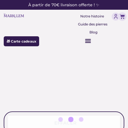
contenu
Aller
À partir de 70€ livraison offerte ! ✨
principal
au
Pan
contenu
Notre histoire
Guide des pierres
Blog
🎁 Carte cadeaux
Méditation jasmin
EFFACER