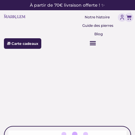
contenu
Aller
À partir de 70€ livraison offerte ! ✨
principal
au
Pan
contenu
Notre histoire
Guide des pierres
Blog
🎁 Carte cadeaux
neuvaine pour évolution
personnelle