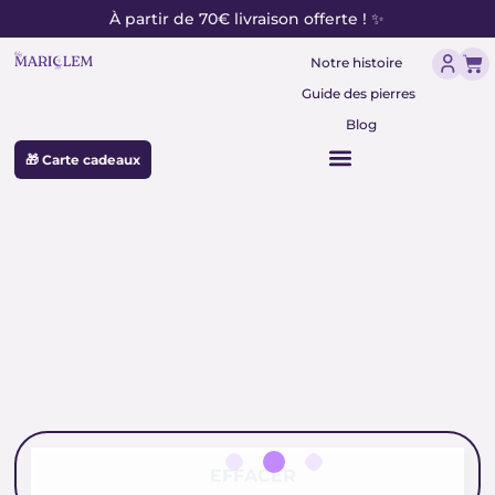
contenu
Aller
À partir de 70€ livraison offerte ! ✨
principal
au
Pan
contenu
Notre histoire
Guide des pierres
Blog
🎁 Carte cadeaux
oracle
EFFACER