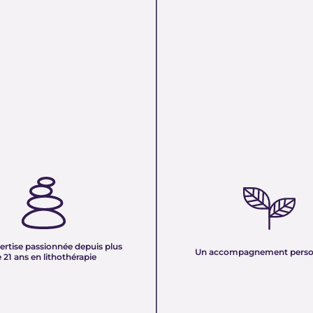
TISE PASSIONNÉE DEPUIS
UN ACCOMPAGNEMENT PERS
 ANS EN LITHOTHÉRAPIE :
Nous sélectionnons rigoureuseme
xpérience de plus de deux
minéraux pour vous offrir des pierr
tre équipe vous partage son savoir
naturelles, non traitées et chargée
des pierres naturelles. Nous
pure. Chaque cristal est choisi pour
onnaissances en lithothérapie à
ertise passionnée depuis plus
vibration et son authenticité afin d
Un accompagnement perso
 pour vous accompagner dans votre
 21 ans en lithothérapie
un produit à la hauteur de vos atte
être et d’équilibre énergétique.