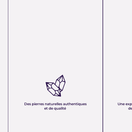
DES PIERRES NATURELLES
UNE EXPER
AUTHENTIQUES ET DE QUALITÉ :
PLUS DE 21
Nous sélectionnons rigoureusement nos
Forte d’une e
minéraux pour vous offrir des pierres 100 %
décennies, no
naturelles, non traitées et chargées d’une énergie
et sa passion 
pure. Chaque cristal est choisi pour sa beauté, sa
mettons nos c
Des pierres naturelles authentiques
Une exp
vibration et son authenticité afin de vous garantir
votre service
et de qualité
de
un produit à la hauteur de vos attentes.
quête de bien-