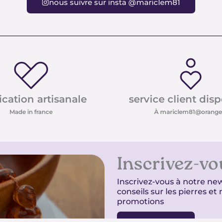
nous suivre sur insta @mariclem81
ication artisanale
service client dis
Made in france
À mariclem81@orange.
Inscrivez-vo
Inscrivez-vous à notre new
conseils sur les pierres e
promotions