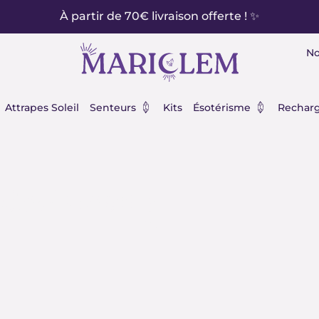
À partir de 70€ livraison offerte ! ✨
No
éraux
Ouvrir Senteurs
Ouvrir Ésot
Attrapes Soleil
Senteurs
Kits
Ésotérisme
Recharg
odochrosite