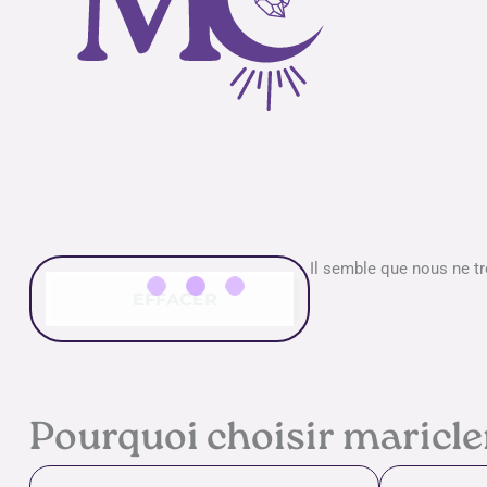
Il semble que nous ne t
EFFACER
Pourquoi choisir maricl