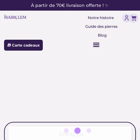
contenu
Aller
À partir de 70€ livraison offerte ! ✨
principal
au
Pan
contenu
Notre histoire
Guide des pierres
Blog
🎁 Carte cadeaux
pendentif lapis-lazuli
EFFACER