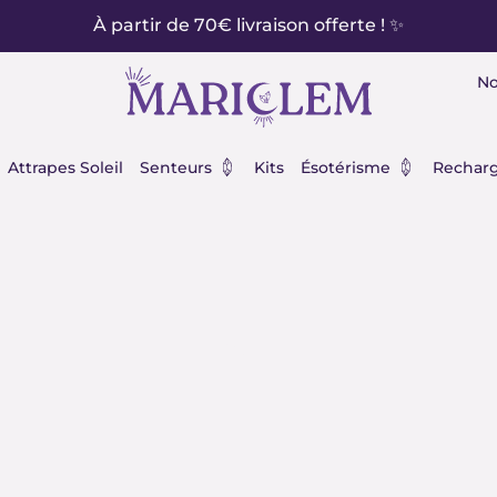
À partir de 70€ livraison offerte ! ✨
No
éraux
Ouvrir Senteurs
Ouvrir Ésot
Attrapes Soleil
Senteurs
Kits
Ésotérisme
Recharg