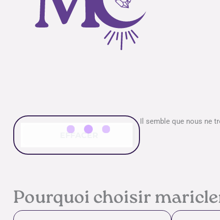
Il semble que nous ne t
EFFACER
Pourquoi choisir maricl