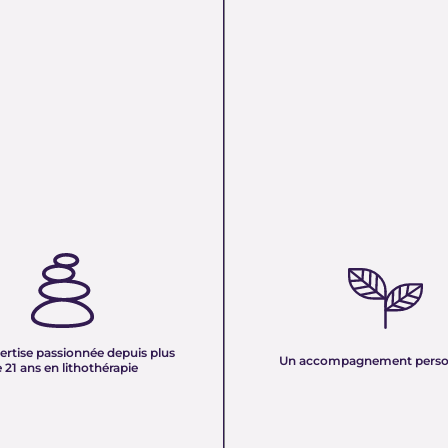
TISE PASSIONNÉE DEPUIS
UN ACCOMPAGNEMENT PERS
 ANS EN LITHOTHÉRAPIE :
Nous sélectionnons rigoureuseme
xpérience de plus de deux
minéraux pour vous offrir des pierr
tre équipe vous partage son savoir
naturelles, non traitées et chargée
des pierres naturelles. Nous
pure. Chaque cristal est choisi pour
onnaissances en lithothérapie à
ertise passionnée depuis plus
vibration et son authenticité afin d
Un accompagnement perso
 pour vous accompagner dans votre
 21 ans en lithothérapie
un produit à la hauteur de vos atte
être et d’équilibre énergétique.