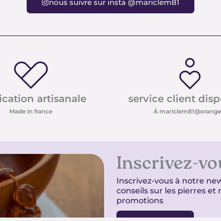
nous suivre sur insta @mariclem81
ication artisanale
service client dis
Made in france
À mariclem81@orange.
Inscrivez-vo
Inscrivez-vous à notre new
conseils sur les pierres e
promotions