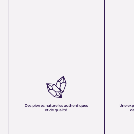
DES PIERRES NATURELLES
UNE EXPER
AUTHENTIQUES ET DE QUALITÉ :
PLUS DE 21
Nous sélectionnons rigoureusement nos
Forte d’une e
minéraux pour vous offrir des pierres 100 %
décennies, no
naturelles, non traitées et chargées d’une énergie
et sa passion 
pure. Chaque cristal est choisi pour sa beauté, sa
mettons nos c
Des pierres naturelles authentiques
Une exp
vibration et son authenticité afin de vous garantir
votre service
et de qualité
de
un produit à la hauteur de vos attentes.
quête de bien-