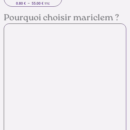
0.80
€
–
55.00
€
TTC
Pourquoi choisir mariclem ?