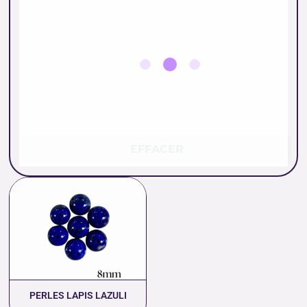
EFFACER
Plage
de
prix :
0.80 €
à
55.00 €
PERLES LAPIS LAZULI