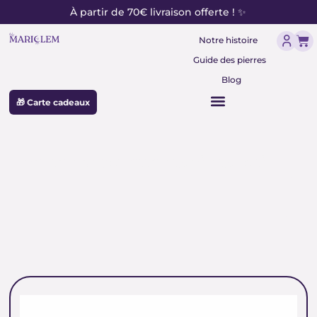
contenu
Aller
À partir de 70€ livraison offerte ! ✨
principal
au
Pan
contenu
Notre histoire
Guide des pierres
Blog
🎁 Carte cadeaux
perles naturelles lapis lazuli