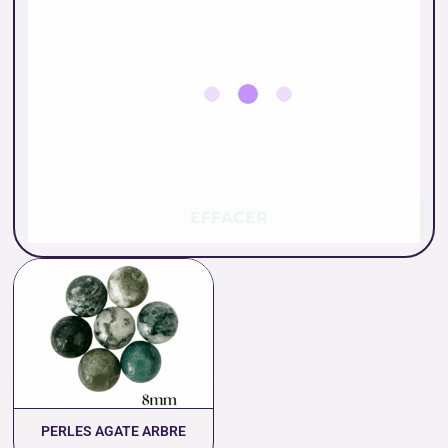
EFFACER
Plage
de
prix :
0.26 €
à
11.80 €
PERLES AGATE ARBRE