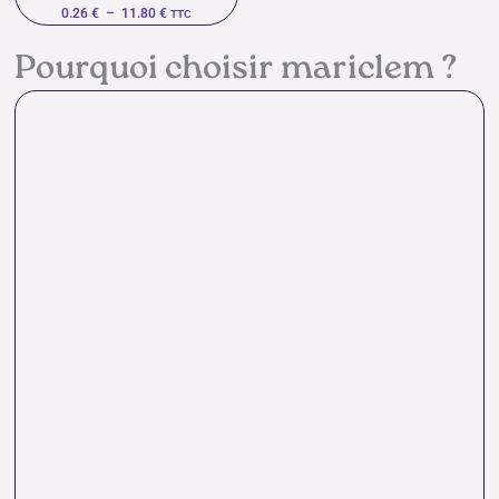
0.26
€
–
11.80
€
TTC
Pourquoi choisir mariclem ?