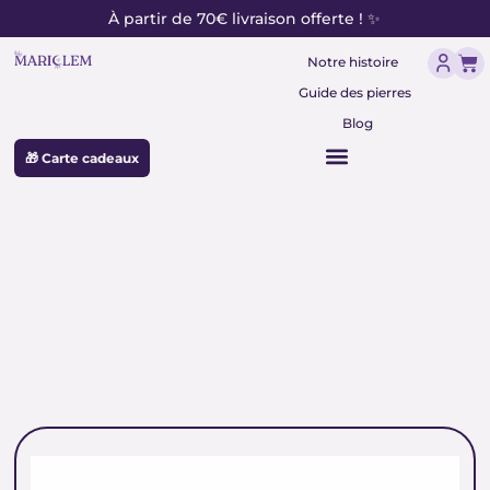
contenu
Aller
À partir de 70€ livraison offerte ! ✨
principal
au
Pan
contenu
Notre histoire
Guide des pierres
Blog
🎁 Carte cadeaux
perles naturelles pour bracelet