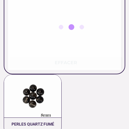
EFFACER
Plage
de
prix :
0.40 €
à
18.00 €
PERLES QUARTZ FUMÉ