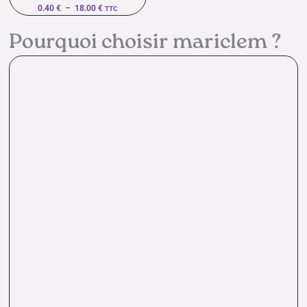
0.40
€
–
18.00
€
TTC
Pourquoi choisir mariclem ?