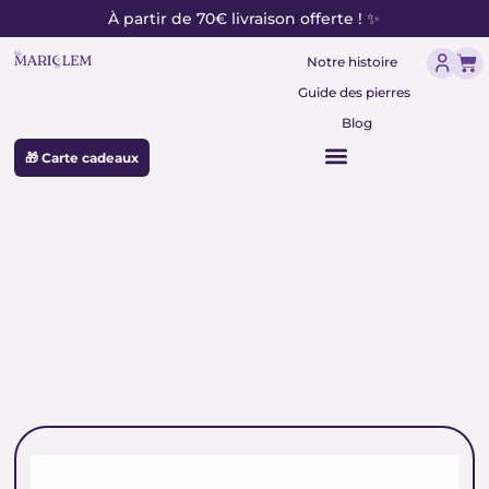
contenu
Aller
À partir de 70€ livraison offerte ! ✨
principal
au
Pan
contenu
Notre histoire
Guide des pierres
Blog
🎁 Carte cadeaux
perles naturelles quartz fumé